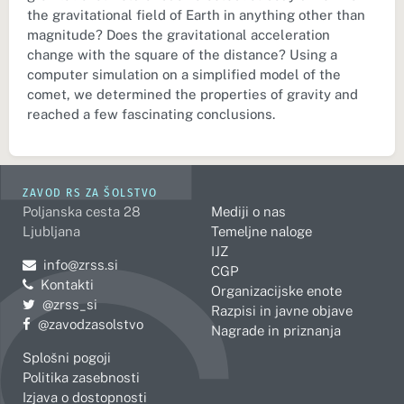
the gravitational field of Earth in anything other than
magnitude? Does the gravitational acceleration
change with the square of the distance? Using a
computer simulation on a simplified model of the
comet, we determined the properties of gravity and
reached a few fascinating conclusions.
ZAVOD RS ZA ŠOLSTVO
Poljanska cesta 28
Mediji o nas
Ljubljana
Temeljne naloge
IJZ
Pošljite e-mail na
info@zrss.si
CGP
Kontakti
Organizacijske enote
Pojdite na Twitter:
@zrss_si
Razpisi in javne objave
Pojdite na Facebook:
@zavodzasolstvo
Nagrade in priznanja
Splošni pogoji
Politika zasebnosti
Izjava o dostopnosti