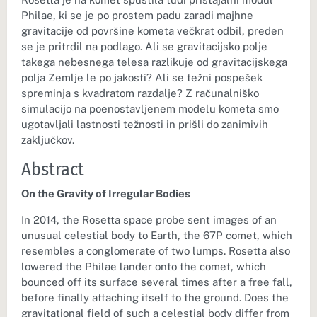
Philae, ki se je po prostem padu zaradi majhne
gravitacije od površine kometa večkrat odbil, preden
se je pritrdil na podlago. Ali se gravitacijsko polje
takega nebesnega telesa razlikuje od gravitacijskega
polja Zemlje le po jakosti? Ali se težni pospešek
spreminja s kvadratom razdalje? Z računalniško
simulacijo na poenostavljenem modelu kometa smo
ugotavljali lastnosti težnosti in prišli do zanimivih
zaključkov.
Abstract
On the Gravity of Irregular Bodies
In 2014, the Rosetta space probe sent images of an
unusual celestial body to Earth, the 67P comet, which
resembles a conglomerate of two lumps. Rosetta also
lowered the Philae lander onto the comet, which
bounced off its surface several times after a free fall,
before finally attaching itself to the ground. Does the
gravitational field of such a celestial body differ from