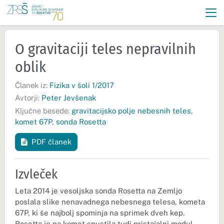
O gravitaciji teles nepravilnih
oblik
Članek iz:
Fizika v šoli 1/2017
Avtorji:
Peter Jevšenak
Ključne besede:
gravitacijsko polje nebesnih teles
,
komet 67P
,
sonda Rosetta
PDF članek
Izvleček
Leta 2014 je vesoljska sonda Rosetta na Zemljo
poslala slike nenavadnega nebesnega telesa, kometa
67P, ki še najbolj spominja na sprimek dveh kep.
Rosetta je na komet spustila tudi pristajalni modul