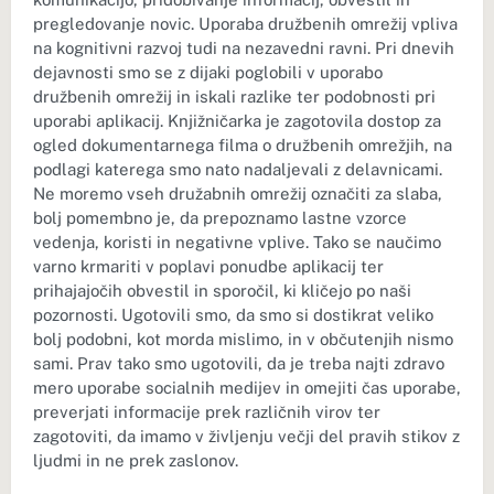
pregledovanje novic. Uporaba družbenih omrežij vpliva
na kognitivni razvoj tudi na nezavedni ravni. Pri dnevih
dejavnosti smo se z dijaki poglobili v uporabo
družbenih omrežij in iskali razlike ter podobnosti pri
uporabi aplikacij. Knjižničarka je zagotovila dostop za
ogled dokumentarnega filma o družbenih omrežjih, na
podlagi katerega smo nato nadaljevali z delavnicami.
Ne moremo vseh družabnih omrežij označiti za slaba,
bolj pomembno je, da prepoznamo lastne vzorce
vedenja, koristi in negativne vplive. Tako se naučimo
varno krmariti v poplavi ponudbe aplikacij ter
prihajajočih obvestil in sporočil, ki kličejo po naši
pozornosti. Ugotovili smo, da smo si dostikrat veliko
bolj podobni, kot morda mislimo, in v občutenjih nismo
sami. Prav tako smo ugotovili, da je treba najti zdravo
mero uporabe socialnih medijev in omejiti čas uporabe,
preverjati informacije prek različnih virov ter
zagotoviti, da imamo v življenju večji del pravih stikov z
ljudmi in ne prek zaslonov.