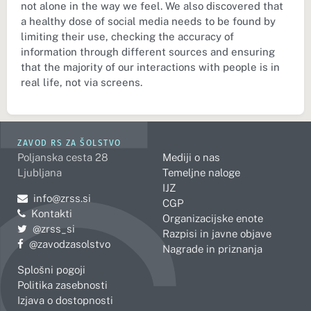
not alone in the way we feel. We also discovered that
a healthy dose of social media needs to be found by
limiting their use, checking the accuracy of
information through different sources and ensuring
that the majority of our interactions with people is in
real life, not via screens.
ZAVOD RS ZA ŠOLSTVO
Poljanska cesta 28
Mediji o nas
Ljubljana
Temeljne naloge
IJZ
Pošljite e-mail na
info@zrss.si
CGP
Kontakti
Organizacijske enote
Pojdite na Twitter:
@zrss_si
Razpisi in javne objave
Pojdite na Facebook:
@zavodzasolstvo
Nagrade in priznanja
Splošni pogoji
Politika zasebnosti
Izjava o dostopnosti