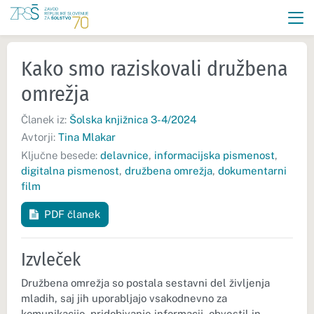
Kako smo raziskovali družbena
omrežja
Članek iz:
Šolska knjižnica 3-4/2024
Avtorji:
Tina Mlakar
Ključne besede:
delavnice
,
informacijska pismenost
,
digitalna pismenost
,
družbena omrežja
,
dokumentarni
film
PDF članek
Izvleček
Družbena omrežja so postala sestavni del življenja
mladih, saj jih uporabljajo vsakodnevno za
komunikacijo, pridobivanje informacij, obvestil in