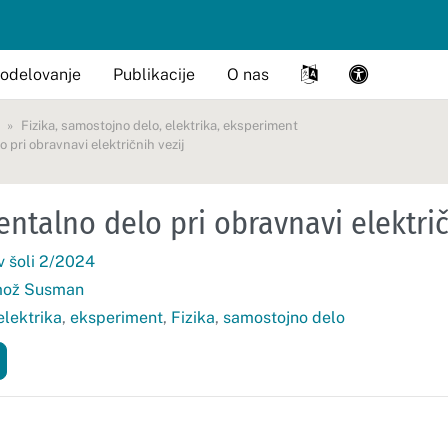
odelovanje
Publikacije
O nas
Fizika
,
samostojno delo
,
elektrika
,
eksperiment
 pri obravnavi električnih vezij
ntalno delo pri obravnavi električ
 v šoli 2/2024
mož Susman
elektrika
,
eksperiment
,
Fizika
,
samostojno delo