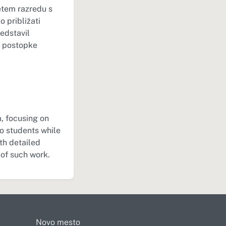
etem razredu s
o približati
redstavil
l postopke
, focusing on
to students while
ith detailed
 of such work.
Novo mesto