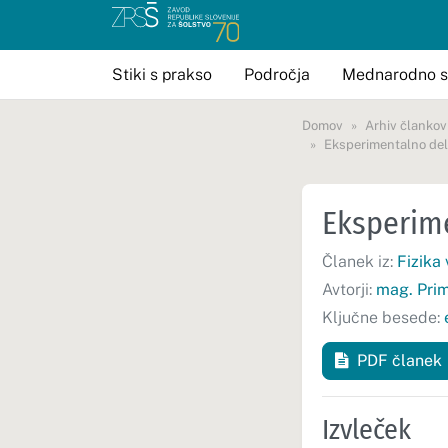
Stiki s prakso
Področja
Mednarodno s
Domov
Arhiv člankov
Eksperimentalno delo
Eksperime
Članek iz:
Fizika
Avtorji:
mag. Pri
Ključne besede:
PDF članek
Izvleček