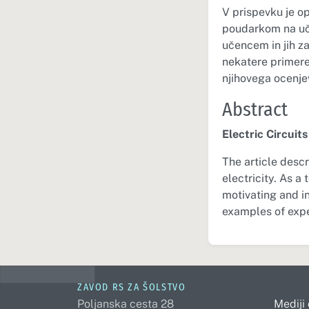
V prispevku je o
poudarkom na učni 
učencem in jih za
nekatere primere
njihovega ocenje
Abstract
Electric Circuit
The article desc
electricity. As a
motivating and in
examples of expe
ZAVOD RS ZA ŠOLSTVO
Poljanska cesta 28
Mediji