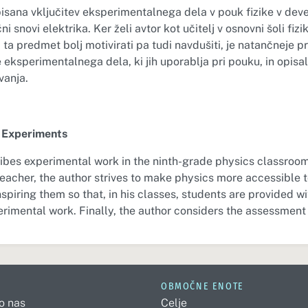
pisana vključitev eksperimentalnega dela v pouk fizike v dev
snovi elektrika. Ker želi avtor kot učitelj v osnovni šoli fizik
 ta predmet bolj motivirati pa tudi navdušiti, je natančneje p
 eksperimentalnega dela, ki jih uporablja pri pouku, in opisa
vanja.
s Experiments
ribes experimental work in the ninth-grade physics classroom
 teacher, the author strives to make physics more accessible 
spiring them so that, in his classes, students are provided w
rimental work. Finally, the author considers the assessment
OBMOČNE ENOTE
 o nas
Celje