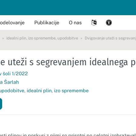
odelovanje
Publikacije
O nas
idealni plin
,
izo spremembe
,
upodobitve
Dvigovanje uteži s segrevan
e uteži s segrevanjem idealnega p
v šoli 1/2022
ja Šarlah
upodobitve
,
idealni plin
,
izo spremembe
ti plinov in poskusi z njimi so prisotni po celotni izobraževaln