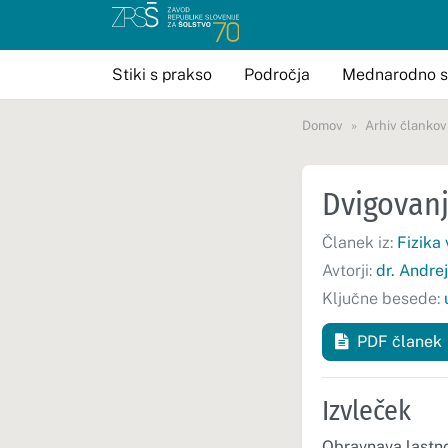
Stiki s prakso
Področja
Mednarodno s
Domov
Arhiv člankov
Dvigovanj
Članek iz:
Fizika 
Avtorji:
dr. Andre
Ključne besede:
PDF članek
Izvleček
Obravnava lastnos