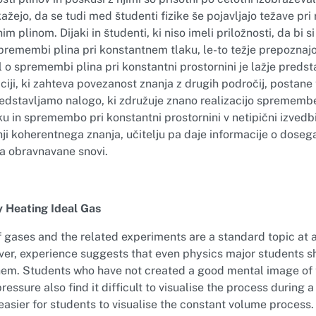
ažejo, da se tudi med študenti fizike še pojavljajo težave pr
m plinom. Dijaki in študenti, ki niso imeli priložnosti, da bi si
spremembi plina pri konstantnem tlaku, le-to težje prepoznaj
o spremembi plina pri konstantni prostornini je lažje predsta
aciji, ki zahteva povezanost znanja z drugih področij, postane t
predstavljamo nalogo, ki združuje znano realizacijo spremembe
 in spremembo pri konstantni prostornini v netipični izvedbi
i koherentnega znanja, učitelju pa daje informacije o dosega
a obravnavane snovi.
y Heating Ideal Gas
 gases and the related experiments are a standard topic at al
er, experience suggests that even physics major students sh
em. Students who have not created a good mental image of t
ressure also find it difficult to visualise the process during 
 easier for students to visualise the constant volume process.