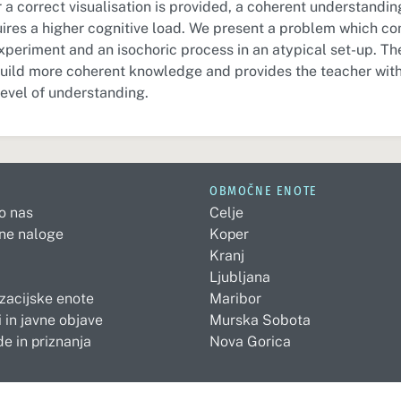
 a correct visualisation is provided, a coherent understandi
ires a higher cognitive load. We present a problem which co
xperiment and an isochoric process in an atypical set-up. Th
build more coherent knowledge and provides the teacher with
level of understanding.
OBMOČNE ENOTE
 o nas
Celje
ne naloge
Koper
Kranj
Ljubljana
zacijske enote
Maribor
 in javne objave
Murska Sobota
e in priznanja
Nova Gorica