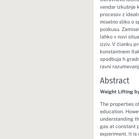
vendar izkušnje k
procesov z idealni
miselno sliko o 
poskusu. Zamisel 
lahko v novi situ
izziv. V članku 
konstantnem tlaku
spodbuja h gradnj
ravni razumevanj
Abstract
Weight Lifting b
The properties of
education. Howev
understanding th
gas at constant p
experiment. It is