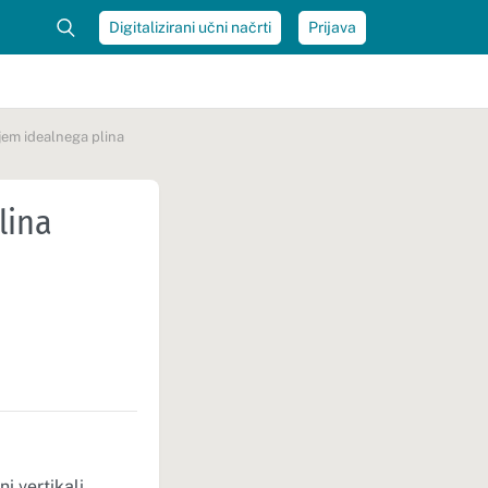
Digitalizirani učni načrti
Prijava
jem idealnega plina
lina
i vertikali,