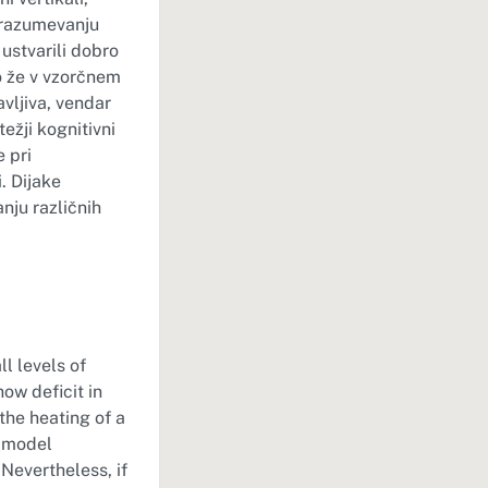
i razumevanju
 ustvarili dobro
o že v vzorčnem
vljiva, vendar
ežji kognitivni
 pri
. Dijake
nju različnih
l levels of
ow deficit in
he heating of a
a model
 Nevertheless, if