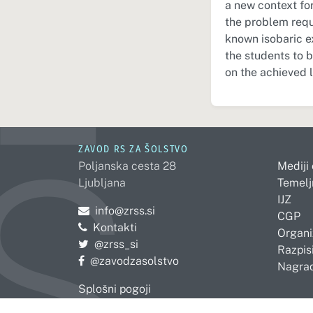
a new context for
the problem requ
known isobaric e
the students to 
on the achieved 
ZAVOD RS ZA ŠOLSTVO
Poljanska cesta 28
Mediji
Ljubljana
Temelj
IJZ
Pošljite e-mail na
info@zrss.si
CGP
Kontakti
Organi
Pojdite na Twitter:
@zrss_si
Razpisi
Pojdite na Facebook:
@zavodzasolstvo
Nagrad
Splošni pogoji
Politika zasebnosti