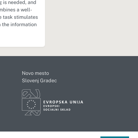
ng is needed, and
mbines a well-
e task stimulates
 the information
Novo mesto
Slovenj Gradec