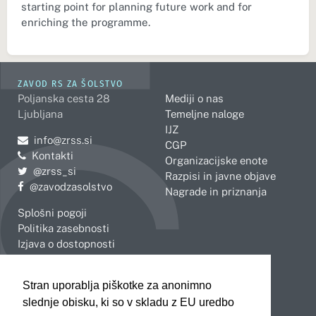
starting point for planning future work and for
enriching the programme.
ZAVOD RS ZA ŠOLSTVO
Poljanska cesta 28
Mediji o nas
Ljubljana
Temeljne naloge
IJZ
Pošljite e-mail na
info@zrss.si
CGP
Kontakti
Organizacijske enote
Pojdite na Twitter:
@zrss_si
Razpisi in javne objave
Pojdite na Facebook:
@zavodzasolstvo
Nagrade in priznanja
Splošni pogoji
Politika zasebnosti
Izjava o dostopnosti
OBMOČNE ENOTE
Stran uporablja piškotke za anonimno
Celje
Novo mesto
slednje obisku, ki so v skladu z EU uredbo
Koper
Slovenj Gradec