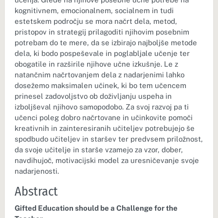
kognitivnem, emocionalnem, socialnem in tudi
estetskem področju se mora načrt dela, metod,
pristopov in strategij prilagoditi njihovim posebnim
potrebam do te mere, da se izbirajo najboljše metode
dela, ki bodo pospeševale in poglabljale učenje ter
obogatile in razširile njihove učne izkušnje. Le z
natančnim načrtovanjem dela z nadarjenimi lahko
dosežemo maksimalen učinek, ki bo tem učencem
prinesel zadovoljstvo ob doživljanju uspeha in
izboljševal njihovo samopodobo. Za svoj razvoj pa ti
učenci poleg dobro načrtovane in učinkovite pomoči
kreativnih in zainteresiranih učiteljev potrebujejo še
spodbudo učiteljev in staršev ter predvsem priložnost,
da svoje učitelje in starše vzamejo za vzor, dober,
navdihujoč, motivacijski model za uresničevanje svoje
nadarjenosti.
Abstract
Gifted Education should be a Challenge for the