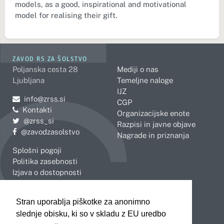
models, as a good, inspirational and motivational
model for realising their gift.
ZAVOD RS ZA ŠOLSTVO
Poljanska cesta 28
Mediji o nas
Ljubljana
Temeljne naloge
IJZ
Pošljite e-mail na
info@zrss.si
CGP
Kontakti
Organizacijske enote
Pojdite na Twitter:
@zrss_si
Razpisi in javne objave
Pojdite na Facebook:
@zavodzasolstvo
Nagrade in priznanja
Splošni pogoji
Politika zasebnosti
Izjava o dostopnosti
OBMOČNE ENOTE
Stran uporablja piškotke za anonimno
Celje
Novo mesto
slednje obisku, ki so v skladu z EU uredbo
Koper
Slovenj Gradec