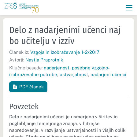
Delo z nadarjenimi učenci naj
bo učitelju v izziv
Članek iz:
Vzgoja in izobraževanje 1-2/2017
Avtorji:
Nastja Praprotnik
Ključne besede:
nadarjenost
,
posebne vzgojno-
izobraževalne potrebe
,
ustvarjalnost
,
nadarjeni učenci
PDF članek
Povzetek
Delo z nadarjenimi učenci je usmerjeno v širitev in
poglabljanje temeljnega znanja, v hitrejše
napredovanje, v razvijanje ustvarjalnosti in višjih oblik
učenja. Glede na njihove posebne učne potrebe na