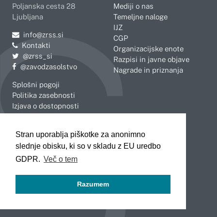
Poljanska cesta 28
Mediji o nas
Ljubljana
Temeljne naloge
IJZ
Pošljite e-mail na
info@zrss.si
CGP
Kontakti
Organizacijske enote
Pojdite na Twitter:
@zrss_si
Razpisi in javne objave
Pojdite na Facebook:
@zavodzasolstvo
Nagrade in priznanja
Splošni pogoji
Politika zasebnosti
Izjava o dostopnosti
OBMOČNE ENOTE
Stran uporablja piškotke za anonimno
Celje
Novo mesto
slednje obisku, ki so v skladu z EU uredbo
Koper
Slovenj Gradec
Kranj
GDPR.
Več o tem
Ljubljana
Maribor
Razumem
Murska Sobota
Nova Gorica