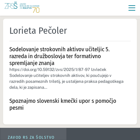
Lorieta Pečoler
Sodelovanje strokovnih aktivov učiteljic 5.
razreda in družboslovja ter formativno
spremljanje znanja
https://doi.org/10.59132/zvs/2025/1/87-97 Izvleček
Sodelovanje učiteljev strokovnih aktivov, ki poučujejo v
razredih posameznih triletij, je ustaljena praksa pedagoškega
dela, ki je zapisana…
Spoznajmo slovenski kmečki upor s pomočjo
pesmi
ZAVOD RS ZA ŠOLSTVO