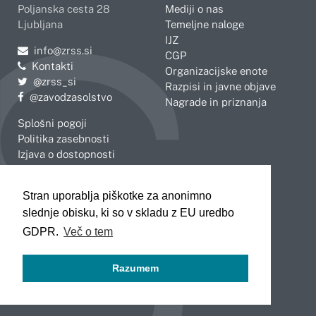
Poljanska cesta 28
Mediji o nas
Ljubljana
Temeljne naloge
IJZ
Pošljite e-mail na
info@zrss.si
CGP
Kontakti
Organizacijske enote
Pojdite na Twitter:
@zrss_si
Razpisi in javne objave
Pojdite na Facebook:
@zavodzasolstvo
Nagrade in priznanja
Splošni pogoji
Politika zasebnosti
Izjava o dostopnosti
OBMOČNE ENOTE
Stran uporablja piškotke za anonimno
Celje
Novo mesto
slednje obisku, ki so v skladu z EU uredbo
Koper
Slovenj Gradec
Kranj
GDPR.
Več o tem
Ljubljana
Maribor
Razumem
Murska Sobota
Nova Gorica