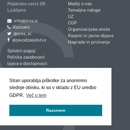
Poljanska cesta 28
Mediji o nas
Ljubljana
Temeljne naloge
IJZ
Pošljite e-mail na
info@zrss.si
CGP
Kontakti
Organizacijske enote
Pojdite na Twitter:
@zrss_si
Razpisi in javne objave
Pojdite na Facebook:
@zavodzasolstvo
Nagrade in priznanja
Splošni pogoji
Politika zasebnosti
Izjava o dostopnosti
OBMOČNE ENOTE
Stran uporablja piškotke za anonimno
Celje
Novo mesto
slednje obisku, ki so v skladu z EU uredbo
Koper
Slovenj Gradec
Kranj
GDPR.
Več o tem
Ljubljana
Maribor
Razumem
Murska Sobota
Nova Gorica