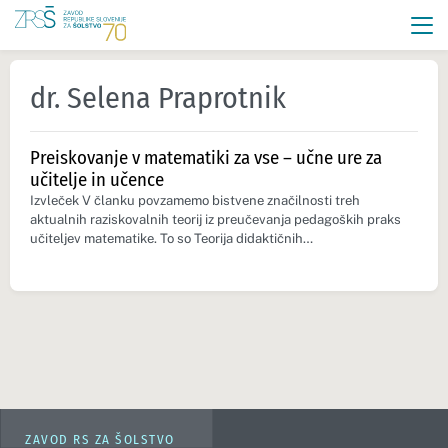
dr. Selena Praprotnik
Preiskovanje v matematiki za vse – učne ure za
učitelje in učence
Izvleček V članku povzamemo bistvene značilnosti treh
aktualnih raziskovalnih teorij iz preučevanja pedagoških praks
učiteljev matematike. To so Teorija didaktičnih…
ZAVOD RS ZA ŠOLSTVO