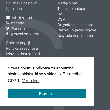
Poljanska cesta 28
Mediji o nas
Ljubljana
Temeljne naloge
IJZ
Pošljite e-mail na
info@zrss.si
CGP
Kontakti
Organizacijske enote
Pojdite na Twitter:
@zrss_si
Razpisi in javne objave
Pojdite na Facebook:
@zavodzasolstvo
Nagrade in priznanja
Splošni pogoji
Politika zasebnosti
Izjava o dostopnosti
OBMOČNE ENOTE
Stran uporablja piškotke za anonimno
Celje
Novo mesto
slednje obisku, ki so v skladu z EU uredbo
Koper
Slovenj Gradec
Kranj
GDPR.
Več o tem
Ljubljana
Maribor
Razumem
Murska Sobota
Nova Gorica