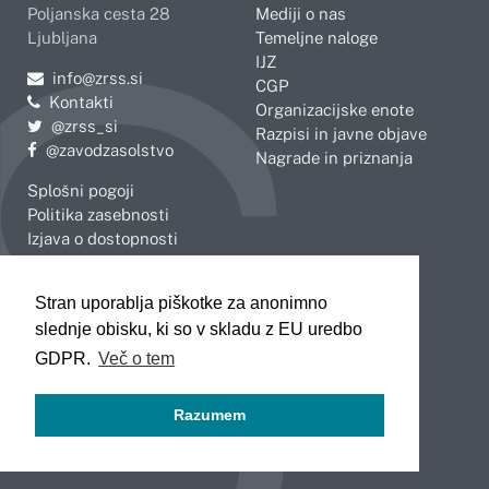
Poljanska cesta 28
Mediji o nas
Ljubljana
Temeljne naloge
IJZ
Pošljite e-mail na
info@zrss.si
CGP
Kontakti
Organizacijske enote
Pojdite na Twitter:
@zrss_si
Razpisi in javne objave
Pojdite na Facebook:
@zavodzasolstvo
Nagrade in priznanja
Splošni pogoji
Politika zasebnosti
Izjava o dostopnosti
OBMOČNE ENOTE
Stran uporablja piškotke za anonimno
Celje
Novo mesto
slednje obisku, ki so v skladu z EU uredbo
Koper
Slovenj Gradec
Kranj
GDPR.
Več o tem
Ljubljana
Maribor
Razumem
Murska Sobota
Nova Gorica