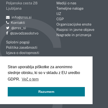
Poljanska cesta 28
Mediji o nas
Ljubljana
Temeljne naloge
IJZ
Pošljite e-mail na
info@zrss.si
CGP
Kontakti
Organizacijske enote
Pojdite na Twitter:
@zrss_si
Razpisi in javne objave
Pojdite na Facebook:
@zavodzasolstvo
Nagrade in priznanja
Splošni pogoji
Politika zasebnosti
Izjava o dostopnosti
OBMOČNE ENOTE
Stran uporablja piškotke za anonimno
Celje
Novo mesto
slednje obisku, ki so v skladu z EU uredbo
Koper
Slovenj Gradec
Kranj
GDPR.
Več o tem
Ljubljana
Maribor
Razumem
Murska Sobota
Nova Gorica