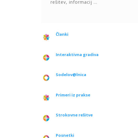
rešitev, informacij …
Članki
Interaktivna gradiva
Sodelov@lnica
Primeri iz prakse
Strokovne rešitve
Posnetki