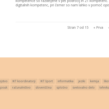
kompetence so razdeljene v pet področij in 21 kompetenc.
digitalnih kompetenc, pri čemer so nam lahko v pomoč opisn
Stran 7 od 15
« Prva
jstvo
IKT koordinatorji
IKT šport
informatika
jeziki
kemija
lik
 pouk
računalništvo
slovenščina
splošno
svetovalno delo
tehnika