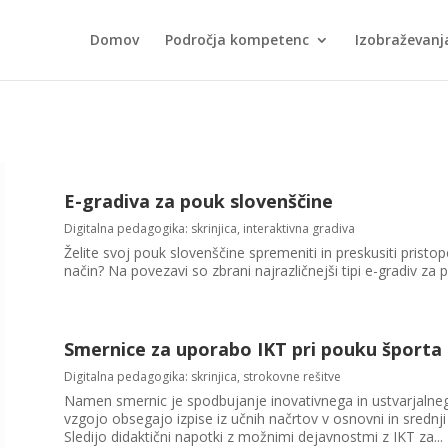
Domov
Področja kompetenc
Izobraževanj
E-gradiva za pouk slovenščine
Digitalna pedagogika: skrinjica
,
interaktivna gradiva
Želite svoj pouk slovenščine spremeniti in preskusiti prist
način? Na povezavi so zbrani najrazličnejši tipi e-gradiv za p
Smernice za uporabo IKT pri pouku športa
Digitalna pedagogika: skrinjica
,
strokovne rešitve
Namen smernic je spodbujanje inovativnega in ustvarjalne
vzgojo obsegajo izpise iz učnih načrtov v osnovni in srednji
Sledijo didaktični napotki z možnimi dejavnostmi z IKT za...