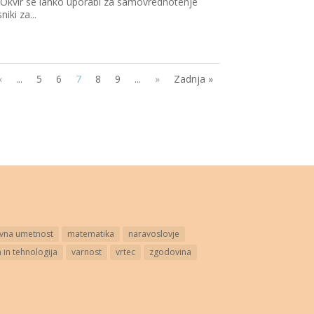
 Okvir se lahko uporabi za samovrednotenje
iki za...
«
...
5
6
7
8
9
...
»
Zadnja »
ovna umetnost
matematika
naravoslovje
 in tehnologija
varnost
vrtec
zgodovina