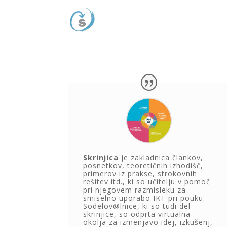
Skrinjica
je zakladnica člankov,
posnetkov, teoretičnih izhodišč,
primerov iz prakse, strokovnih
rešitev itd., ki so učitelju v pomoč
pri njegovem razmisleku za
smiselno uporabo IKT pri pouku.
Sodelov@lnice, ki so tudi del
skrinjice, so odprta virtualna
okolja za izmenjavo idej, izkušenj,