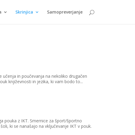
a
Skrinjica
Samopreverjanje
ope učenja in poučevanja na nekoliko drugačen
ouk književnosti in jezika, ki vam bodo to...
ga pouka z IKT. Smernice za šport/športno
 šoli, ki se nanašajo na vključevanje IKT v pouk.