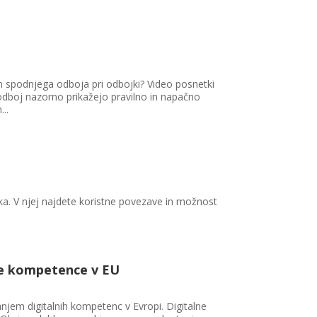
n spodnjega odboja pri odbojki? Video posnetki
 odboj nazorno prikažejo pravilno in napačno
..
ouka. V njej najdete koristne povezave in možnost
lne kompetence v EU
njem digitalnih kompetenc v Evropi. Digitalne