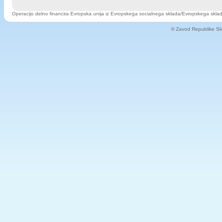
Operacijo delno financira Evropska unija iz Evropskega socialnega sklada/Evropskega sklada 
© Zavod Republike Slov