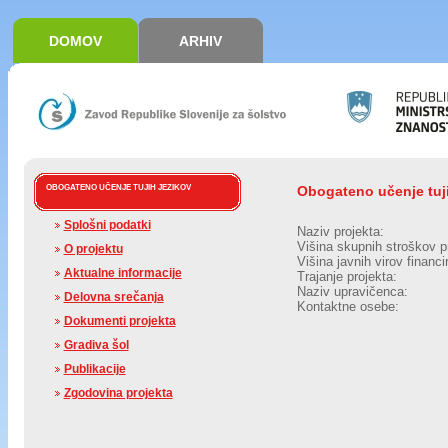
DOMOV
ARHIV
OBOGATENO UČENJE TUJIH JEZIKOV
Obogateno učenje tuji
Splošni podatki
Naziv projekta:
Višina skupnih stroškov p
O projektu
Višina javnih virov financi
Aktualne informacije
Trajanje projekta:
Naziv upravičenca:
Delovna srečanja
Kontaktne osebe:
Dokumenti projekta
Gradiva šol
Publikacije
Zgodovina projekta