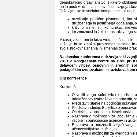
demokratično državljanstvo, s katero oblikuj
ne le pouk v učilnicah, temveč tudi vzgoja skozi 
Državljanske in socialne kompetence, ki naj bi 
razvijanje politične pismenosti, kar
družbenega in političnega dogajanja, ob
kritično mišljenje in komunikacijske ve
ter zmožnost in željo konstruktivnega s
V času, v katerem je kriza vrednot očitna, stre
ki želijo in so zmožni prevzemati socialno i
svoja strokovna znanja in izmenjali dobre prak
Nacionalna konferenca o državljanski vzgoj
2013 v Kongresnem centru na Brdu pri Kran
delavcem vrtcev, osnovnih in srednjih šol 
pedagoškim svetovalcem in raziskovalcem s 
Cilji konference
Kratkoročni:
Osvetliti vlogo šole/ vrtca / ljudske
udeležencev izobraževanja odraslih, st
Predstaviti stanje na področju državlja
Predstaviti študijo Eurydice o poučevan
Obeležiti evropsko leto državljanstva.
Razprava o možnostih za izboljšanje v
vzgoje in participacije učencev in učitel
Razprava o možnosti vključevanja 
učencev/dijakov in učiteljev.
Razprava o možnostih za vrednotenje s