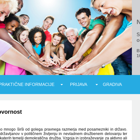
N
S
o
B
1
PRAKTIČNE INFORMACIJE
PRIJAVA
GRADIVA
ovornost
so mnogo širši od golega pravnega razmerja med posamezniki in državo.
o državljanov v političnem življenju in nevladnem družbenem delovanju ter
katerih temelji demokratična družba. Vzgoja in izobraževanje za aktivno ali