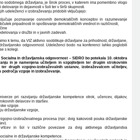
emo sodobnega državljana, je širok proces, v katerem ima pomembno vlogo
delovanje in dejavnosti v šoli ter v širši skupnosti.
jih udeleženci v izobraževanju pridobili vključujejo:
 vključuje poznavanje osnovnih demokratičnih konceptov in razumevanje
čutek pripadnosti in spoštovanje demokratičnih vrednot in različnosti,
ščine
odelovanja v družbi in v javnih zadevah.
mimo k temu, da VIZ aktivno sooblikuje državljane za prihodnost, državljane,
n državljansko odgovornost. Udeleženci bodo na konferenci lahko poglobili
se s kolegi.
i Socialna in državljanska odgovornost – SIDRO bo potekala 10. oktobra
ju in je namenjena učiteljem in vzgojiteljem ter drugim strokovnim
ter drugih vzgojno-izobraževalnih ustanov, izobraževalcem učiteljev,
področja vzgoje in izobraževanje.
 univerze pri razvijanju državljanske kompetence otrok, učencev, dijakov,
rokovnih delavcev in staršev.
nske vzgoje.
ju državljanske vzgoje,
zgojno-izobraževalnega procesa (npr.: dvig kakovosti pouka državljanske
jev).
vrtcev in šol v različne povezave za dvig aktivnega državljanstva
ocialne in državljanske kompetence.